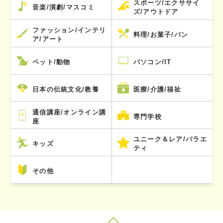
スポーツ/エクササイ
音楽/演劇/マスコミ
ズ/アウトドア
ファッション/インテリ
料理/お菓子/パン
ア/アート
ペット/動物
パソコン/IT
日本の伝統文化/教養
医療/介護/福祉
通信講座/オンライン講
専門学校
座
ユニーク＆レア/バラエ
キッズ
ティ
その他