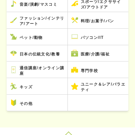
スポーツ/エクササイ
音楽/演劇/マスコミ
ズ/アウトドア
ファッション/インテリ
料理/お菓子/パン
ア/アート
ペット/動物
パソコン/IT
日本の伝統文化/教養
医療/介護/福祉
通信講座/オンライン講
専門学校
座
ユニーク＆レア/バラエ
キッズ
ティ
その他