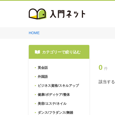
HOME
カテゴリーで絞り込む
0
英会話
件
外国語
該当する
ビジネス資格/スキルアップ
健康/ボディケア/整体
美容/エステ/ネイル
ダンス/フラダンス/舞踏