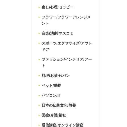
癒し/心理/セラピー
フラワー/フラワーアレンジメ
ント
音楽/演劇/マスコミ
スポーツ/エクササイズ/アウト
ドア
ファッション/インテリア/アー
ト
料理/お菓子/パン
ペット/動物
パソコン/IT
日本の伝統文化/教養
医療/介護/福祉
通信講座/オンライン講座