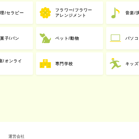
フラワー/フラワー
心理/セラピー
音楽/
アレンジメント
お菓子/パン
ペット/動物
パソコ
座/オンライ
専門学校
キッズ
運営会社