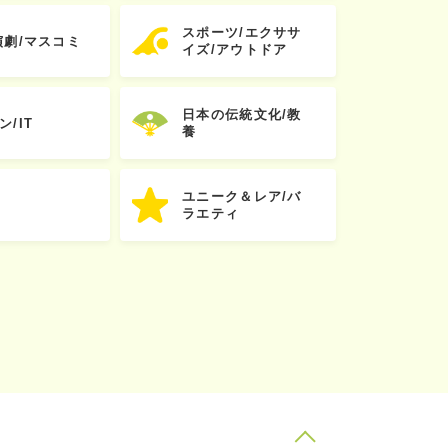
スポーツ/エクササ
演劇/マスコミ
イズ/アウトドア
日本の伝統文化/教
ン/IT
養
ユニーク＆レア/バ
ラエティ