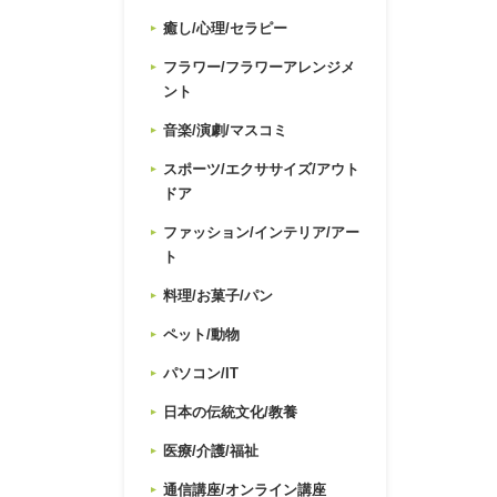
癒し/心理/セラピー
フラワー/フラワーアレンジメ
ント
音楽/演劇/マスコミ
スポーツ/エクササイズ/アウト
ドア
ファッション/インテリア/アー
ト
料理/お菓子/パン
ペット/動物
パソコン/IT
日本の伝統文化/教養
医療/介護/福祉
通信講座/オンライン講座