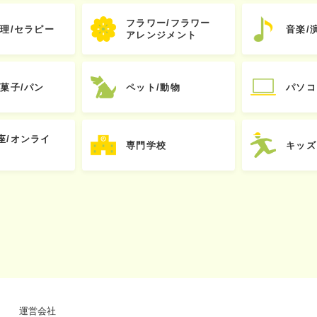
フラワー/フラワー
心理/セラピー
音楽/
アレンジメント
お菓子/パン
ペット/動物
パソコ
座/オンライ
専門学校
キッズ
運営会社