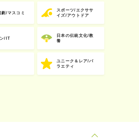
スポーツ/エクササ
演劇/マスコミ
イズ/アウトドア
日本の伝統文化/教
ン/IT
養
ユニーク＆レア/バ
ラエティ