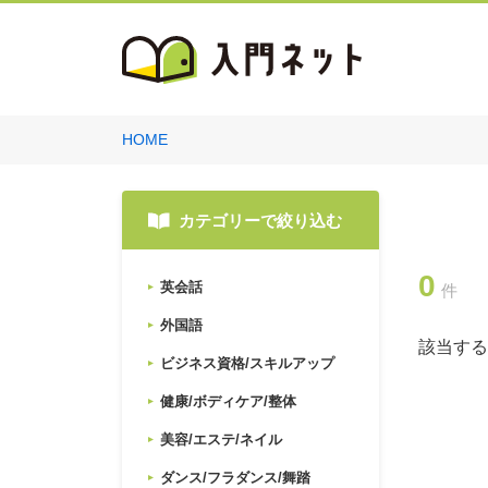
HOME
カテゴリーで絞り込む
0
英会話
件
外国語
該当する
ビジネス資格/スキルアップ
健康/ボディケア/整体
美容/エステ/ネイル
ダンス/フラダンス/舞踏