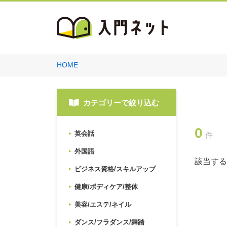
HOME
カテゴリーで絞り込む
0
英会話
件
外国語
該当する
ビジネス資格/スキルアップ
健康/ボディケア/整体
美容/エステ/ネイル
ダンス/フラダンス/舞踏