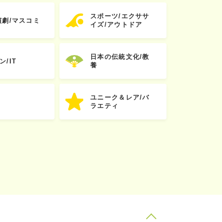
スポーツ/エクササ
演劇/マスコミ
イズ/アウトドア
日本の伝統文化/教
ン/IT
養
ユニーク＆レア/バ
ラエティ