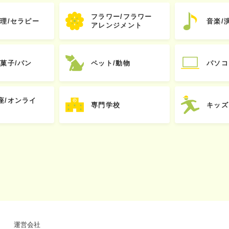
フラワー/フラワー
心理/セラピー
音楽/
アレンジメント
お菓子/パン
ペット/動物
パソコ
座/オンライ
専門学校
キッズ
運営会社