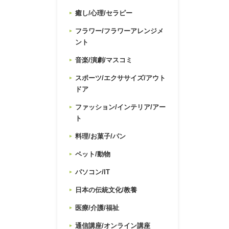
癒し/心理/セラピー
フラワー/フラワーアレンジメ
ント
音楽/演劇/マスコミ
スポーツ/エクササイズ/アウト
ドア
ファッション/インテリア/アー
ト
料理/お菓子/パン
ペット/動物
パソコン/IT
日本の伝統文化/教養
医療/介護/福祉
通信講座/オンライン講座