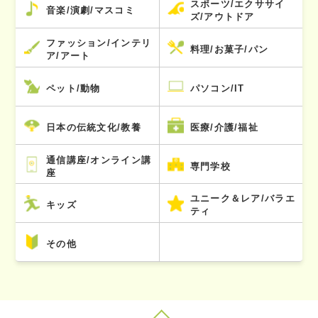
スポーツ/エクササイ
音楽/演劇/マスコミ
ズ/アウトドア
ファッション/インテリ
料理/お菓子/パン
ア/アート
ペット/動物
パソコン/IT
日本の伝統文化/教養
医療/介護/福祉
通信講座/オンライン講
専門学校
座
ユニーク＆レア/バラエ
キッズ
ティ
その他