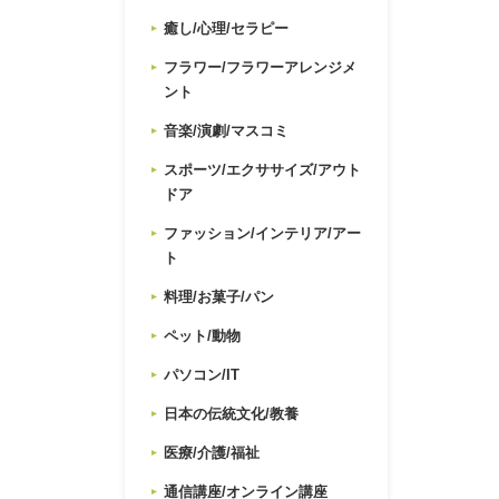
癒し/心理/セラピー
フラワー/フラワーアレンジメ
ント
音楽/演劇/マスコミ
スポーツ/エクササイズ/アウト
ドア
ファッション/インテリア/アー
ト
料理/お菓子/パン
ペット/動物
パソコン/IT
日本の伝統文化/教養
医療/介護/福祉
通信講座/オンライン講座