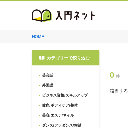
HOME
カテゴリーで絞り込む
0
英会話
件
外国語
該当する
ビジネス資格/スキルアップ
健康/ボディケア/整体
美容/エステ/ネイル
ダンス/フラダンス/舞踏