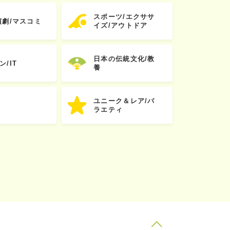
スポーツ/エクササ
演劇/マスコミ
イズ/アウトドア
日本の伝統文化/教
ン/IT
養
ユニーク＆レア/バ
ラエティ