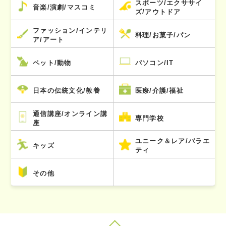
スポーツ/エクササイ
音楽/演劇/マスコミ
ズ/アウトドア
ファッション/インテリ
料理/お菓子/パン
ア/アート
ペット/動物
パソコン/IT
日本の伝統文化/教養
医療/介護/福祉
通信講座/オンライン講
専門学校
座
ユニーク＆レア/バラエ
キッズ
ティ
その他