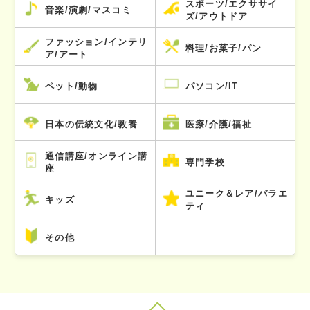
スポーツ/エクササイ
音楽/演劇/マスコミ
ズ/アウトドア
ファッション/インテリ
料理/お菓子/パン
ア/アート
ペット/動物
パソコン/IT
日本の伝統文化/教養
医療/介護/福祉
通信講座/オンライン講
専門学校
座
ユニーク＆レア/バラエ
キッズ
ティ
その他