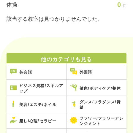
0
体操
件
該当する教室は見つかりませんでした。
他のカテゴリも見る
英会話
外国語
ビジネス資格/スキルア
健康/ボディケア/整体
ップ
ダンス/フラダンス/舞
美容/エステ/ネイル
踏
フラワー/フラワーアレ
癒し/心理/セラピー
ンジメント