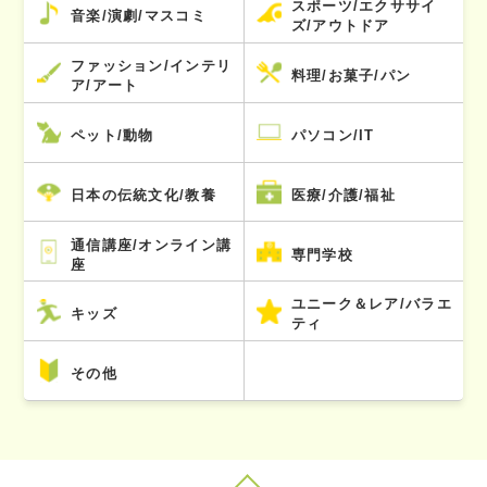
スポーツ/エクササイ
音楽/演劇/マスコミ
ズ/アウトドア
ファッション/インテリ
料理/お菓子/パン
ア/アート
ペット/動物
パソコン/IT
日本の伝統文化/教養
医療/介護/福祉
通信講座/オンライン講
専門学校
座
ユニーク＆レア/バラエ
キッズ
ティ
その他