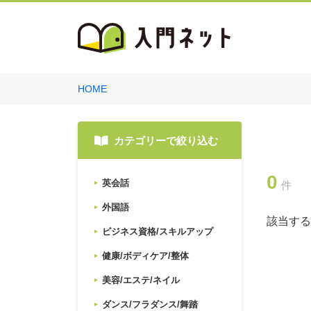
HOME
カテゴリーで絞り込む
0
英会話
件
外国語
該当する
ビジネス資格/スキルアップ
健康/ボディケア/整体
美容/エステ/ネイル
ダンス/フラダンス/舞踏