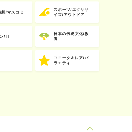
スポーツ/エクササ
演劇/マスコミ
イズ/アウトドア
日本の伝統文化/教
ン/IT
養
ユニーク＆レア/バ
ラエティ