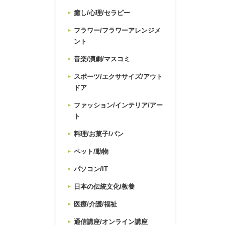
癒し/心理/セラピー
フラワー/フラワーアレンジメ
ント
音楽/演劇/マスコミ
スポーツ/エクササイズ/アウト
ドア
ファッション/インテリア/アー
ト
料理/お菓子/パン
ペット/動物
パソコン/IT
日本の伝統文化/教養
医療/介護/福祉
通信講座/オンライン講座