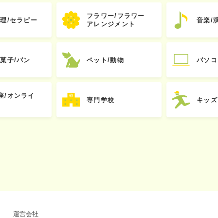
フラワー/フラワー
心理/セラピー
音楽/
アレンジメント
お菓子/パン
ペット/動物
パソコ
座/オンライ
専門学校
キッズ
運営会社