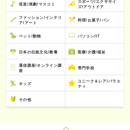
スポーツ/エクササイ
音楽/演劇/マスコミ
ズ/アウトドア
ファッション/インテリ
料理/お菓子/パン
ア/アート
ペット/動物
パソコン/IT
日本の伝統文化/教養
医療/介護/福祉
通信講座/オンライン講
専門学校
座
ユニーク＆レア/バラエ
キッズ
ティ
その他