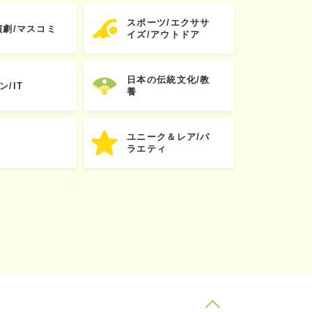
スポーツ/エクササ
演劇/マスコミ
イズ/アウトドア
日本の伝統文化/教
ン/IT
養
ユニーク＆レア/バ
ラエティ