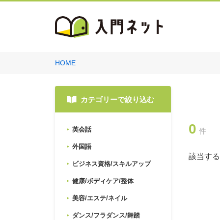
HOME
カテゴリーで絞り込む
0
英会話
件
外国語
該当する
ビジネス資格/スキルアップ
健康/ボディケア/整体
美容/エステ/ネイル
ダンス/フラダンス/舞踏