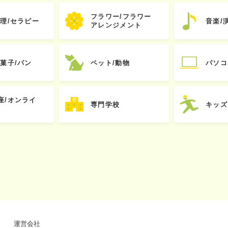
フラワー/フラワー
心理/セラピー
音楽/
アレンジメント
お菓子/パン
ペット/動物
パソコ
座/オンライ
専門学校
キッズ
運営会社