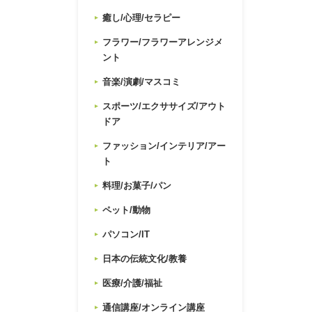
癒し/心理/セラピー
フラワー/フラワーアレンジメ
ント
音楽/演劇/マスコミ
スポーツ/エクササイズ/アウト
ドア
ファッション/インテリア/アー
ト
料理/お菓子/パン
ペット/動物
パソコン/IT
日本の伝統文化/教養
医療/介護/福祉
通信講座/オンライン講座