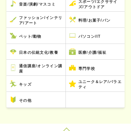
スポーツ/エクササイ
音楽/演劇/マスコミ
ズ/アウトドア
ファッション/インテリ
料理/お菓子/パン
ア/アート
ペット/動物
パソコン/IT
日本の伝統文化/教養
医療/介護/福祉
通信講座/オンライン講
専門学校
座
ユニーク＆レア/バラエ
キッズ
ティ
その他