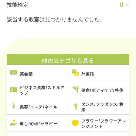
0
技能検定
件
該当する教室は見つかりませんでした。
他のカテゴリも見る
英会話
外国語
ビジネス資格/スキルア
健康/ボディケア/整体
ップ
ダンス/フラダンス/舞
美容/エステ/ネイル
踏
フラワー/フラワーアレ
癒し/心理/セラピー
ンジメント