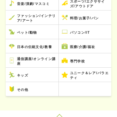
スポーツ/エクササイ
音楽/演劇/マスコミ
ズ/アウトドア
ファッション/インテリ
料理/お菓子/パン
ア/アート
ペット/動物
パソコン/IT
日本の伝統文化/教養
医療/介護/福祉
通信講座/オンライン講
専門学校
座
ユニーク＆レア/バラエ
キッズ
ティ
その他