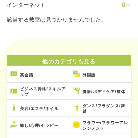
0
インターネット
件
該当する教室は見つかりませんでした。
他のカテゴリも見る
英会話
外国語
ビジネス資格/スキルア
健康/ボディケア/整体
ップ
ダンス/フラダンス/舞
美容/エステ/ネイル
踏
フラワー/フラワーアレ
癒し/心理/セラピー
ンジメント