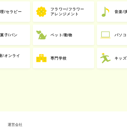
フラワー/フラワー
心理/セラピー
音楽/
アレンジメント
お菓子/パン
ペット/動物
パソコ
座/オンライ
専門学校
キッズ
運営会社