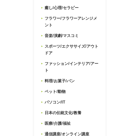
癒し/心理/セラピー
フラワー/フラワーアレンジメ
ント
音楽/演劇/マスコミ
スポーツ/エクササイズ/アウト
ドア
ファッション/インテリア/アー
ト
料理/お菓子/パン
ペット/動物
パソコン/IT
日本の伝統文化/教養
医療/介護/福祉
通信講座/オンライン講座