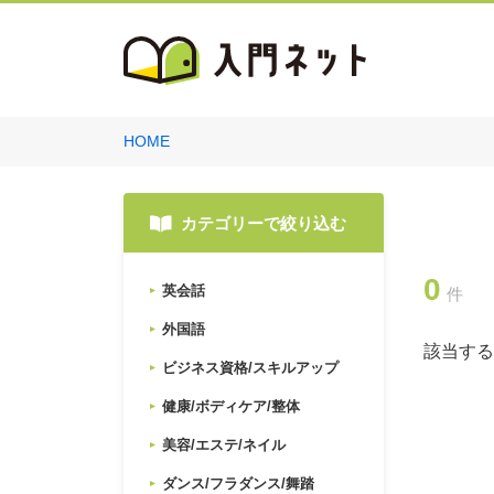
HOME
カテゴリーで絞り込む
0
英会話
件
外国語
該当する
ビジネス資格/スキルアップ
健康/ボディケア/整体
美容/エステ/ネイル
ダンス/フラダンス/舞踏