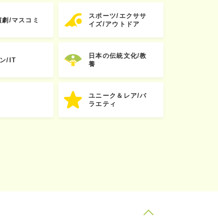
スポーツ/エクササ
演劇/マスコミ
イズ/アウトドア
日本の伝統文化/教
ン/IT
養
ユニーク＆レア/バ
ラエティ