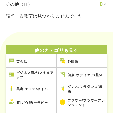
0
その他（IT）
件
該当する教室は見つかりませんでした。
他のカテゴリも見る
英会話
外国語
ビジネス資格/スキルア
健康/ボディケア/整体
ップ
ダンス/フラダンス/舞
美容/エステ/ネイル
踏
フラワー/フラワーアレ
癒し/心理/セラピー
ンジメント