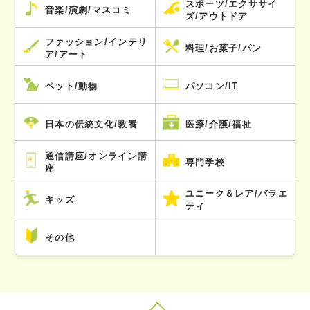
スポーツ/エクササイ
音楽/演劇/マスコミ
ズ/アウトドア
ファッション/インテリ
料理/お菓子/パン
ア/アート
ペット/動物
パソコン/IT
日本の伝統文化/教養
医療/介護/福祉
通信講座/オンライン講
専門学校
座
ユニーク＆レア/バラエ
キッズ
ティ
その他