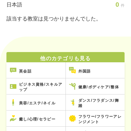
0
日本語
件
該当する教室は見つかりませんでした。
他のカテゴリも見る
英会話
外国語
ビジネス資格/スキルア
健康/ボディケア/整体
ップ
ダンス/フラダンス/舞
美容/エステ/ネイル
踏
フラワー/フラワーアレ
癒し/心理/セラピー
ンジメント