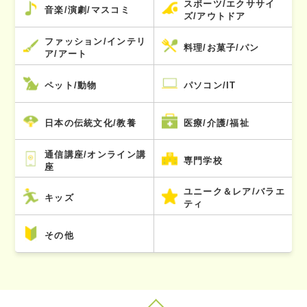
スポーツ/エクササイ
音楽/演劇/マスコミ
ズ/アウトドア
ファッション/インテリ
料理/お菓子/パン
ア/アート
ペット/動物
パソコン/IT
日本の伝統文化/教養
医療/介護/福祉
通信講座/オンライン講
専門学校
座
ユニーク＆レア/バラエ
キッズ
ティ
その他