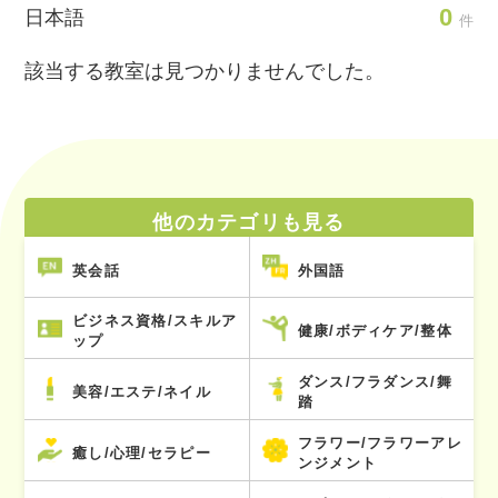
0
日本語
件
該当する教室は見つかりませんでした。
他のカテゴリも見る
英会話
外国語
ビジネス資格/スキルア
健康/ボディケア/整体
ップ
ダンス/フラダンス/舞
美容/エステ/ネイル
踏
フラワー/フラワーアレ
癒し/心理/セラピー
ンジメント