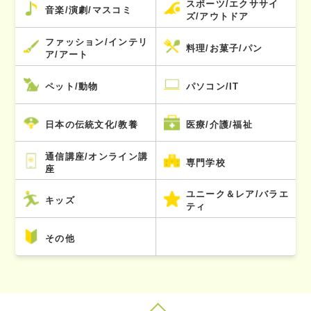
スポーツ/エクササイ
音楽/演劇/マスコミ
ズ/アウトドア
ファッション/インテリ
料理/お菓子/パン
ア/アート
ペット/動物
パソコン/IT
日本の伝統文化/教養
医療/介護/福祉
通信講座/オンライン講
専門学校
座
ユニーク＆レア/バラエ
キッズ
ティ
その他