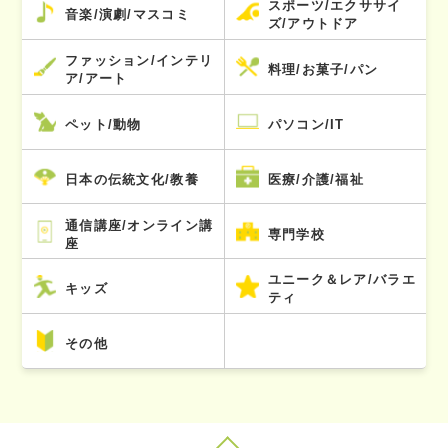
スポーツ/エクササイ
音楽/演劇/マスコミ
ズ/アウトドア
ファッション/インテリ
料理/お菓子/パン
ア/アート
ペット/動物
パソコン/IT
日本の伝統文化/教養
医療/介護/福祉
通信講座/オンライン講
専門学校
座
ユニーク＆レア/バラエ
キッズ
ティ
その他