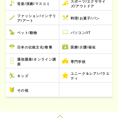
スポーツ/エクササイ
音楽/演劇/マスコミ
ズ/アウトドア
ファッション/インテリ
料理/お菓子/パン
ア/アート
ペット/動物
パソコン/IT
日本の伝統文化/教養
医療/介護/福祉
通信講座/オンライン講
専門学校
座
ユニーク＆レア/バラエ
キッズ
ティ
その他