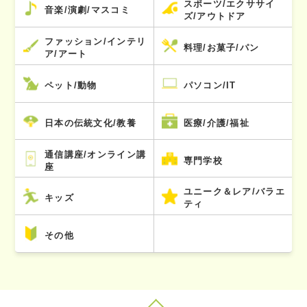
スポーツ/エクササイ
音楽/演劇/マスコミ
ズ/アウトドア
ファッション/インテリ
料理/お菓子/パン
ア/アート
ペット/動物
パソコン/IT
日本の伝統文化/教養
医療/介護/福祉
通信講座/オンライン講
専門学校
座
ユニーク＆レア/バラエ
キッズ
ティ
その他