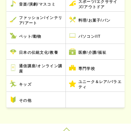
スポーツ/エクササイ
音楽/演劇/マスコミ
ズ/アウトドア
ファッション/インテリ
料理/お菓子/パン
ア/アート
ペット/動物
パソコン/IT
日本の伝統文化/教養
医療/介護/福祉
通信講座/オンライン講
専門学校
座
ユニーク＆レア/バラエ
キッズ
ティ
その他