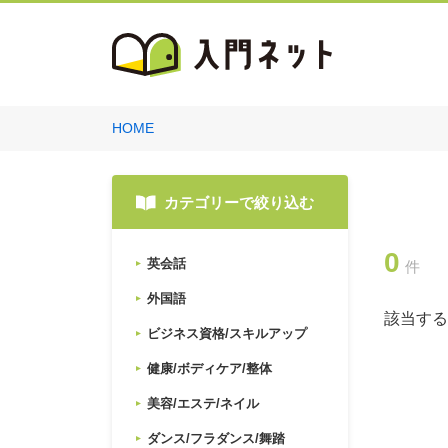
HOME
カテゴリーで絞り込む
0
英会話
件
外国語
該当する
ビジネス資格/スキルアップ
健康/ボディケア/整体
美容/エステ/ネイル
ダンス/フラダンス/舞踏