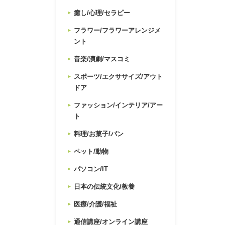
癒し/心理/セラピー
フラワー/フラワーアレンジメ
ント
音楽/演劇/マスコミ
スポーツ/エクササイズ/アウト
ドア
ファッション/インテリア/アー
ト
料理/お菓子/パン
ペット/動物
パソコン/IT
日本の伝統文化/教養
医療/介護/福祉
通信講座/オンライン講座