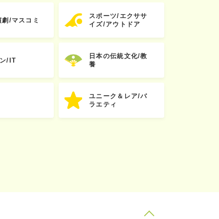
スポーツ/エクササ
演劇/マスコミ
イズ/アウトドア
日本の伝統文化/教
ン/IT
養
ユニーク＆レア/バ
ラエティ