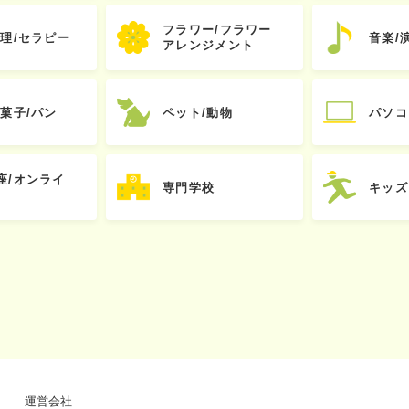
フラワー/フラワー
心理/セラピー
音楽/
アレンジメント
お菓子/パン
ペット/動物
パソコ
座/オンライ
専門学校
キッズ
運営会社