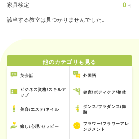
0
家具検定
件
該当する教室は見つかりませんでした。
他のカテゴリも見る
英会話
外国語
ビジネス資格/スキルア
健康/ボディケア/整体
ップ
ダンス/フラダンス/舞
美容/エステ/ネイル
踏
フラワー/フラワーアレ
癒し/心理/セラピー
ンジメント