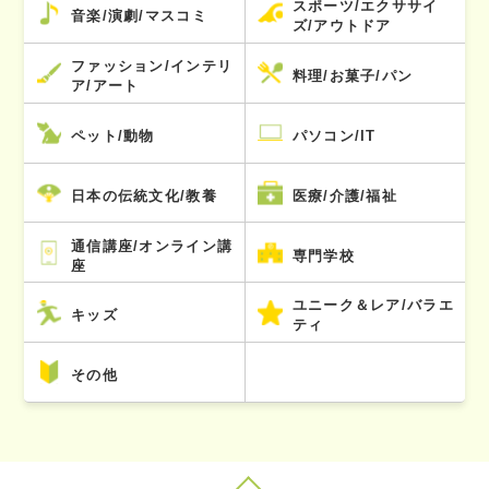
スポーツ/エクササイ
音楽/演劇/マスコミ
ズ/アウトドア
ファッション/インテリ
料理/お菓子/パン
ア/アート
ペット/動物
パソコン/IT
日本の伝統文化/教養
医療/介護/福祉
通信講座/オンライン講
専門学校
座
ユニーク＆レア/バラエ
キッズ
ティ
その他