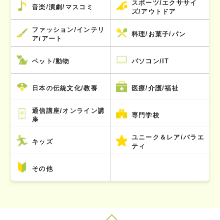
スポーツ/エクササイ
音楽/演劇/マスコミ
ズ/アウトドア
ファッション/インテリ
料理/お菓子/パン
ア/アート
ペット/動物
パソコン/IT
日本の伝統文化/教養
医療/介護/福祉
通信講座/オンライン講
専門学校
座
ユニーク＆レア/バラエ
キッズ
ティ
その他