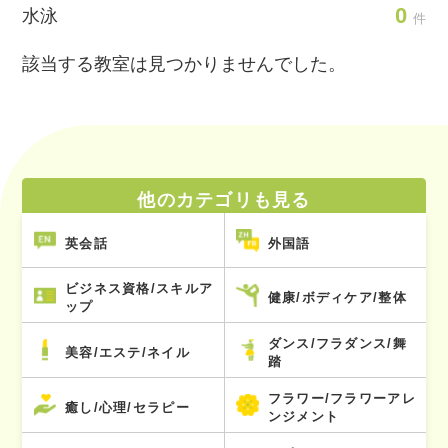
0
水泳
件
該当する教室は見つかりませんでした。
他のカテゴリも見る
英会話
外国語
ビジネス資格/スキルア
健康/ボディケア/整体
ップ
ダンス/フラダンス/舞
美容/エステ/ネイル
踏
フラワー/フラワーアレ
癒し/心理/セラピー
ンジメント