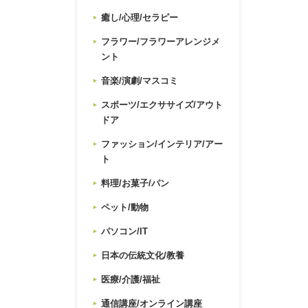
癒し/心理/セラピー
フラワー/フラワーアレンジメ
ント
音楽/演劇/マスコミ
スポーツ/エクササイズ/アウト
ドア
ファッション/インテリア/アー
ト
料理/お菓子/パン
ペット/動物
パソコン/IT
日本の伝統文化/教養
医療/介護/福祉
通信講座/オンライン講座