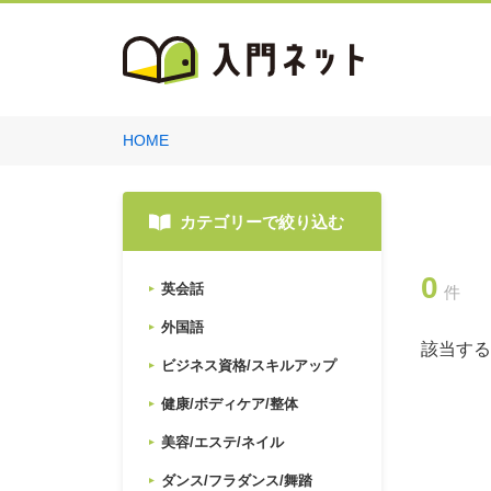
HOME
カテゴリーで絞り込む
0
英会話
件
外国語
該当する
ビジネス資格/スキルアップ
健康/ボディケア/整体
美容/エステ/ネイル
ダンス/フラダンス/舞踏