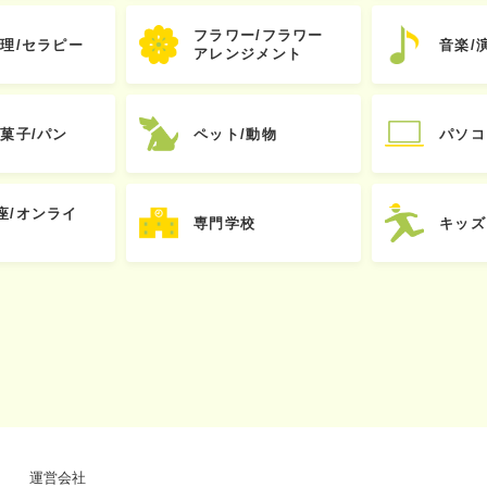
フラワー/フラワー
心理/セラピー
音楽/
アレンジメント
お菓子/パン
ペット/動物
パソコ
座/オンライ
専門学校
キッズ
運営会社