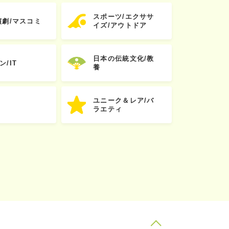
スポーツ/エクササ
演劇/マスコミ
イズ/アウトドア
日本の伝統文化/教
ン/IT
養
ユニーク＆レア/バ
ラエティ