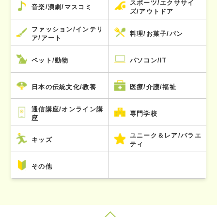
スポーツ/エクササイ
音楽/演劇/マスコミ
ズ/アウトドア
ファッション/インテリ
料理/お菓子/パン
ア/アート
ペット/動物
パソコン/IT
日本の伝統文化/教養
医療/介護/福祉
通信講座/オンライン講
専門学校
座
ユニーク＆レア/バラエ
キッズ
ティ
その他