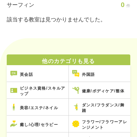
0
サーフィン
件
該当する教室は見つかりませんでした。
他のカテゴリも見る
英会話
外国語
ビジネス資格/スキルア
健康/ボディケア/整体
ップ
ダンス/フラダンス/舞
美容/エステ/ネイル
踏
フラワー/フラワーアレ
癒し/心理/セラピー
ンジメント