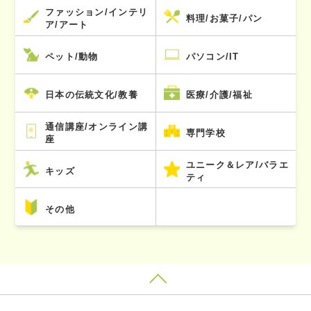
ファッション/インテリ
料理/お菓子/パン
ア/アート
ペット/動物
パソコン/IT
日本の伝統文化/教養
医療/介護/福祉
通信講座/オンライン講
専門学校
座
ユニーク＆レア/バラエ
キッズ
ティ
その他