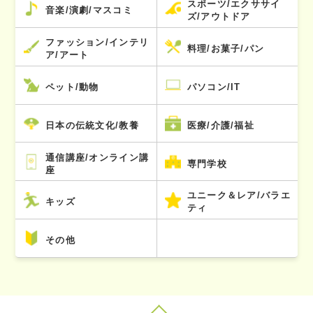
スポーツ/エクササイ
音楽/演劇/マスコミ
ズ/アウトドア
ファッション/インテリ
料理/お菓子/パン
ア/アート
ペット/動物
パソコン/IT
日本の伝統文化/教養
医療/介護/福祉
通信講座/オンライン講
専門学校
座
ユニーク＆レア/バラエ
キッズ
ティ
その他