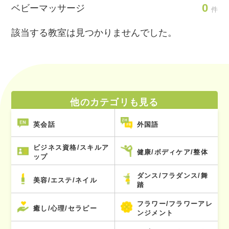
0
ベビーマッサージ
件
該当する教室は見つかりませんでした。
他のカテゴリも見る
英会話
外国語
ビジネス資格/スキルア
健康/ボディケア/整体
ップ
ダンス/フラダンス/舞
美容/エステ/ネイル
踏
フラワー/フラワーアレ
癒し/心理/セラピー
ンジメント