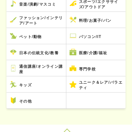
スポーツ/エクササイ
音楽/演劇/マスコミ
ズ/アウトドア
ファッション/インテリ
料理/お菓子/パン
ア/アート
ペット/動物
パソコン/IT
日本の伝統文化/教養
医療/介護/福祉
通信講座/オンライン講
専門学校
座
ユニーク＆レア/バラエ
キッズ
ティ
その他