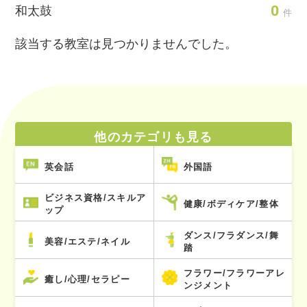
0
和太鼓
件
該当する教室は見つかりませんでした。
他のカテゴリも見る
英会話
外国語
ビジネス資格/スキルア
健康/ボディケア/整体
ップ
ダンス/フラダンス/舞
美容/エステ/ネイル
踏
フラワー/フラワーアレ
癒し/心理/セラピー
ンジメント