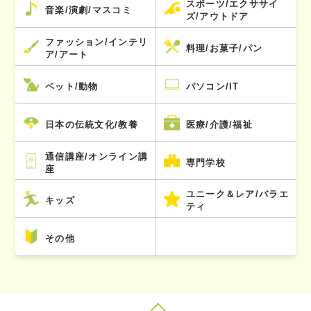
スポーツ/エクササイ
音楽/演劇/マスコミ
ズ/アウトドア
ファッション/インテリ
料理/お菓子/パン
ア/アート
ペット/動物
パソコン/IT
日本の伝統文化/教養
医療/介護/福祉
通信講座/オンライン講
専門学校
座
ユニーク＆レア/バラエ
キッズ
ティ
その他