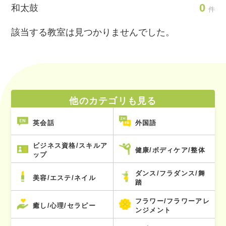
0
和太鼓
件
該当する教室は見つかりませんでした。
他のカテゴリも見る
英会話
外国語
ビジネス資格/スキルア
健康/ボディケア/整体
ップ
ダンス/フラダンス/舞
美容/エステ/ネイル
踏
フラワー/フラワーアレ
癒し/心理/セラピー
ンジメント