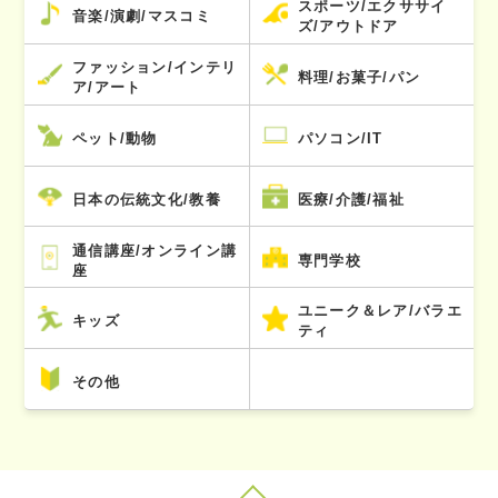
スポーツ/エクササイ
音楽/演劇/マスコミ
ズ/アウトドア
ファッション/インテリ
料理/お菓子/パン
ア/アート
ペット/動物
パソコン/IT
日本の伝統文化/教養
医療/介護/福祉
通信講座/オンライン講
専門学校
座
ユニーク＆レア/バラエ
キッズ
ティ
その他