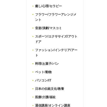
癒し/心理/セラピー
フラワー/フラワーアレンジメ
ント
音楽/演劇/マスコミ
スポーツ/エクササイズ/アウト
ドア
ファッション/インテリア/アー
ト
料理/お菓子/パン
ペット/動物
パソコン/IT
日本の伝統文化/教養
医療/介護/福祉
通信講座/オンライン講座