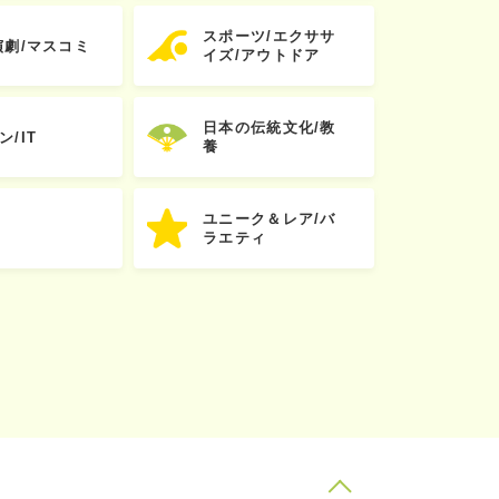
スポーツ/エクササ
演劇/マスコミ
イズ/アウトドア
日本の伝統文化/教
ン/IT
養
ユニーク＆レア/バ
ラエティ