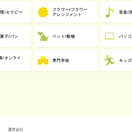
フラワー/フラワー
心理/セラピー
音楽/
アレンジメント
お菓子/パン
ペット/動物
パソコ
座/オンライ
専門学校
キッズ
運営会社