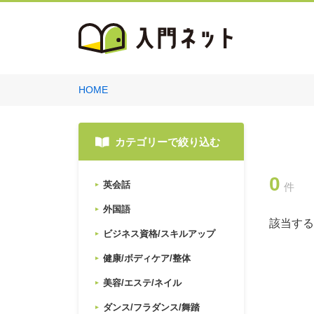
HOME
カテゴリーで絞り込む
0
英会話
件
外国語
該当する
ビジネス資格/スキルアップ
健康/ボディケア/整体
美容/エステ/ネイル
ダンス/フラダンス/舞踏