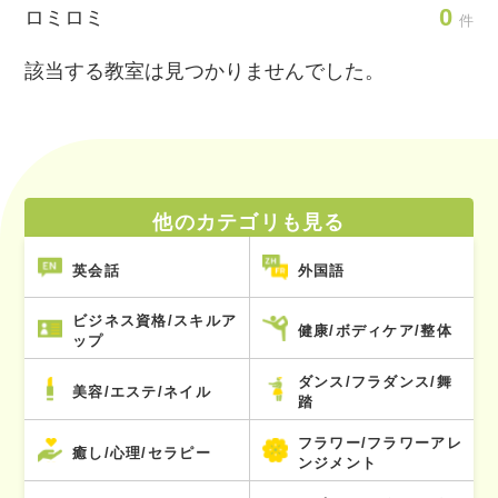
0
ロミロミ
件
該当する教室は見つかりませんでした。
他のカテゴリも見る
英会話
外国語
ビジネス資格/スキルア
健康/ボディケア/整体
ップ
ダンス/フラダンス/舞
美容/エステ/ネイル
踏
フラワー/フラワーアレ
癒し/心理/セラピー
ンジメント