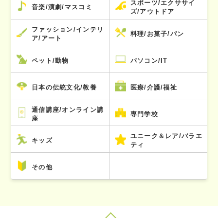
スポーツ/エクササイ
音楽/演劇/マスコミ
ズ/アウトドア
ファッション/インテリ
料理/お菓子/パン
ア/アート
ペット/動物
パソコン/IT
日本の伝統文化/教養
医療/介護/福祉
通信講座/オンライン講
専門学校
座
ユニーク＆レア/バラエ
キッズ
ティ
その他