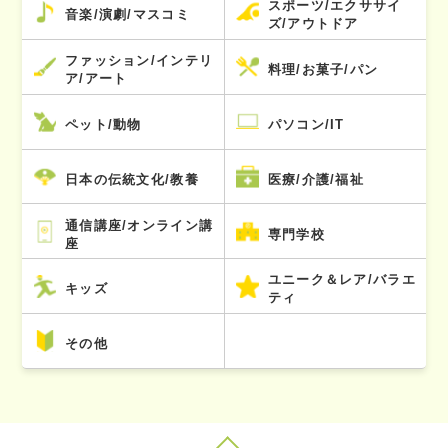
スポーツ/エクササイ
音楽/演劇/マスコミ
ズ/アウトドア
ファッション/インテリ
料理/お菓子/パン
ア/アート
ペット/動物
パソコン/IT
日本の伝統文化/教養
医療/介護/福祉
通信講座/オンライン講
専門学校
座
ユニーク＆レア/バラエ
キッズ
ティ
その他