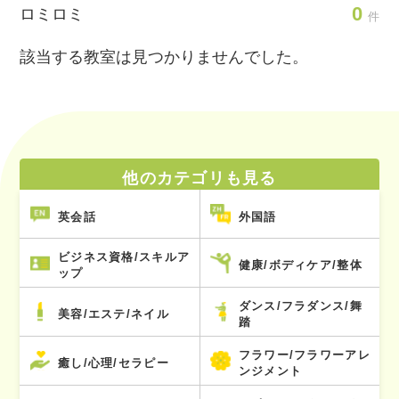
0
ロミロミ
件
該当する教室は見つかりませんでした。
他のカテゴリも見る
英会話
外国語
ビジネス資格/スキルア
健康/ボディケア/整体
ップ
ダンス/フラダンス/舞
美容/エステ/ネイル
踏
フラワー/フラワーアレ
癒し/心理/セラピー
ンジメント