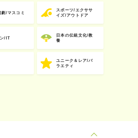
スポーツ/エクササ
演劇/マスコミ
イズ/アウトドア
日本の伝統文化/教
ン/IT
養
ユニーク＆レア/バ
ラエティ