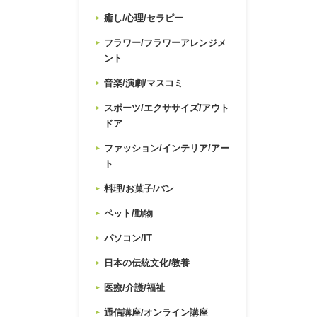
癒し/心理/セラピー
フラワー/フラワーアレンジメ
ント
音楽/演劇/マスコミ
スポーツ/エクササイズ/アウト
ドア
ファッション/インテリア/アー
ト
料理/お菓子/パン
ペット/動物
パソコン/IT
日本の伝統文化/教養
医療/介護/福祉
通信講座/オンライン講座