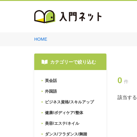
HOME
カテゴリーで絞り込む
0
英会話
件
外国語
該当する
ビジネス資格/スキルアップ
健康/ボディケア/整体
美容/エステ/ネイル
ダンス/フラダンス/舞踏