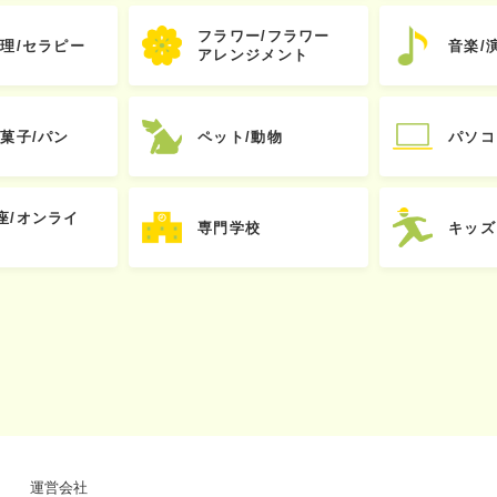
フラワー/フラワー
心理/セラピー
音楽/
アレンジメント
お菓子/パン
ペット/動物
パソコ
座/オンライ
専門学校
キッズ
運営会社