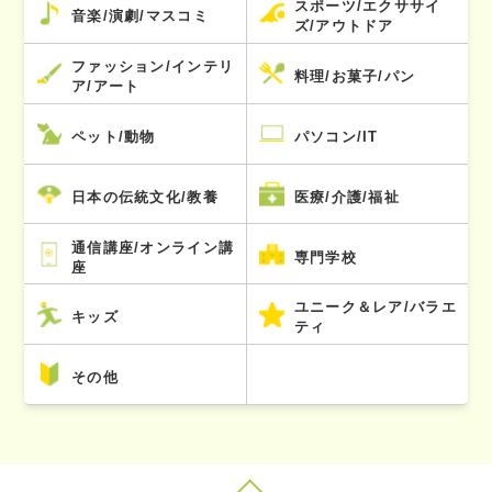
スポーツ/エクササイ
音楽/演劇/マスコミ
ズ/アウトドア
ファッション/インテリ
料理/お菓子/パン
ア/アート
ペット/動物
パソコン/IT
日本の伝統文化/教養
医療/介護/福祉
通信講座/オンライン講
専門学校
座
ユニーク＆レア/バラエ
キッズ
ティ
その他