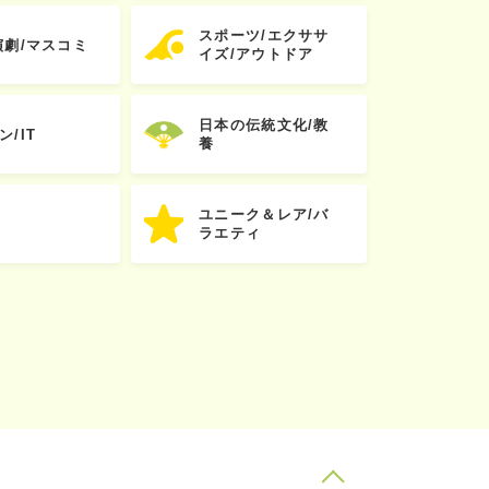
スポーツ/エクササ
演劇/マスコミ
イズ/アウトドア
日本の伝統文化/教
ン/IT
養
ユニーク＆レア/バ
ラエティ