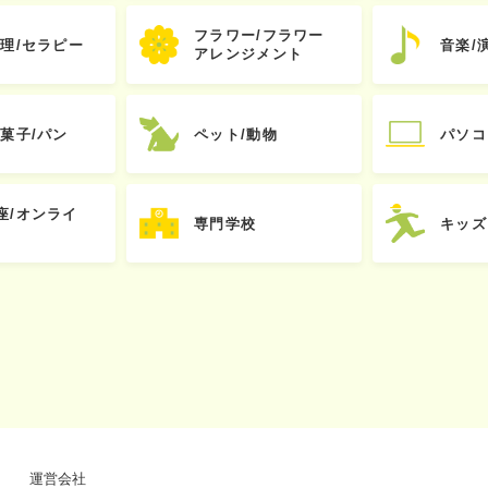
フラワー/フラワー
心理/セラピー
音楽/
アレンジメント
お菓子/パン
ペット/動物
パソコ
座/オンライ
専門学校
キッズ
運営会社