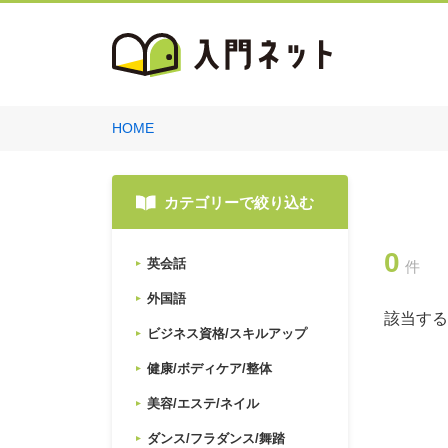
HOME
カテゴリーで絞り込む
0
英会話
件
外国語
該当する
ビジネス資格/スキルアップ
健康/ボディケア/整体
美容/エステ/ネイル
ダンス/フラダンス/舞踏