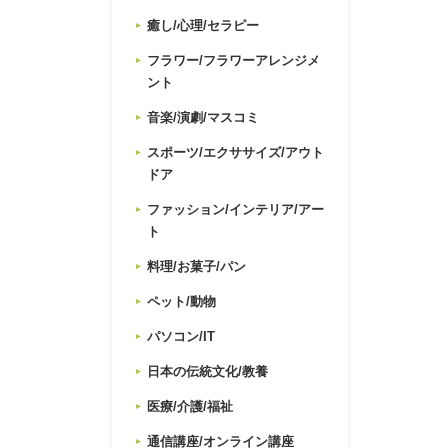
癒し/心理/セラピー
フラワー/フラワーアレンジメ
ント
音楽/演劇/マスコミ
スポーツ/エクササイズ/アウト
ドア
ファッション/インテリア/アー
ト
料理/お菓子/パン
ペット/動物
パソコン/IT
日本の伝統文化/教養
医療/介護/福祉
通信講座/オンライン講座