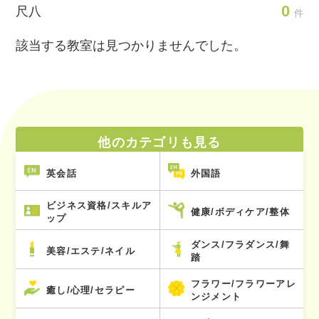
0
尺八
件
該当する教室は見つかりませんでした。
他のカテゴリも見る
英会話
外国語
ビジネス資格/スキルア
健康/ボディケア/整体
ップ
ダンス/フラダンス/舞
美容/エステ/ネイル
踏
フラワー/フラワーアレ
癒し/心理/セラピー
ンジメント