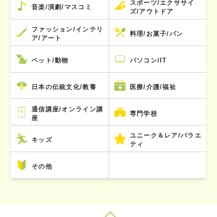
スポーツ/エクササイ
音楽/演劇/マスコミ
ズ/アウトドア
ファッション/インテリ
料理/お菓子/パン
ア/アート
ペット/動物
パソコン/IT
日本の伝統文化/教養
医療/介護/福祉
通信講座/オンライン講
専門学校
座
ユニーク＆レア/バラエ
キッズ
ティ
その他