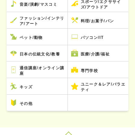
スポーツ/エクササイ
音楽/演劇/マスコミ
ズ/アウトドア
ファッション/インテリ
料理/お菓子/パン
ア/アート
ペット/動物
パソコン/IT
日本の伝統文化/教養
医療/介護/福祉
通信講座/オンライン講
専門学校
座
ユニーク＆レア/バラエ
キッズ
ティ
その他