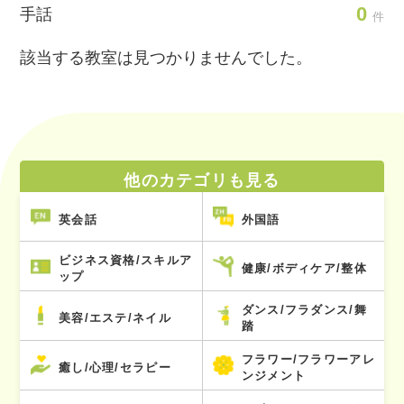
0
手話
件
該当する教室は見つかりませんでした。
他のカテゴリも見る
英会話
外国語
ビジネス資格/スキルア
健康/ボディケア/整体
ップ
ダンス/フラダンス/舞
美容/エステ/ネイル
踏
フラワー/フラワーアレ
癒し/心理/セラピー
ンジメント