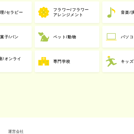
フラワー/フラワー
心理/セラピー
音楽/
アレンジメント
お菓子/パン
ペット/動物
パソコ
座/オンライ
専門学校
キッズ
運営会社