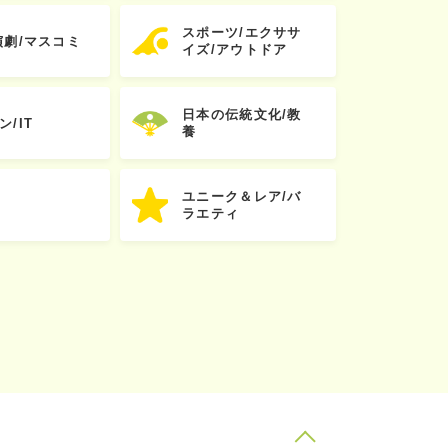
スポーツ/エクササ
演劇/マスコミ
イズ/アウトドア
日本の伝統文化/教
ン/IT
養
ユニーク＆レア/バ
ラエティ