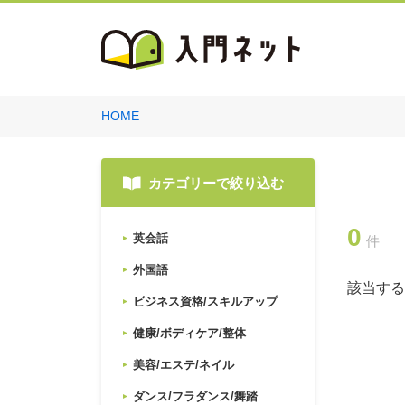
HOME
カテゴリーで絞り込む
0
英会話
件
外国語
該当する
ビジネス資格/スキルアップ
健康/ボディケア/整体
美容/エステ/ネイル
ダンス/フラダンス/舞踏