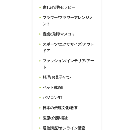
癒し/心理/セラピー
フラワー/フラワーアレンジメ
ント
音楽/演劇/マスコミ
スポーツ/エクササイズ/アウト
ドア
ファッション/インテリア/アー
ト
料理/お菓子/パン
ペット/動物
パソコン/IT
日本の伝統文化/教養
医療/介護/福祉
通信講座/オンライン講座