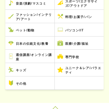
スポーツ/エクササイ
音楽/演劇/マスコミ
ズ/アウトドア
ファッション/インテリ
料理/お菓子/パン
ア/アート
ペット/動物
パソコン/IT
日本の伝統文化/教養
医療/介護/福祉
通信講座/オンライン講
専門学校
座
ユニーク＆レア/バラエ
キッズ
ティ
その他