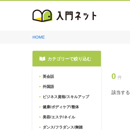
HOME
カテゴリーで絞り込む
0
英会話
件
外国語
該当する
ビジネス資格/スキルアップ
健康/ボディケア/整体
美容/エステ/ネイル
ダンス/フラダンス/舞踏