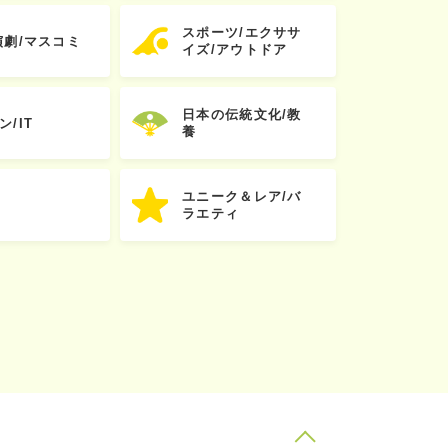
スポーツ/エクササ
演劇/マスコミ
イズ/アウトドア
日本の伝統文化/教
ン/IT
養
ユニーク＆レア/バ
ラエティ