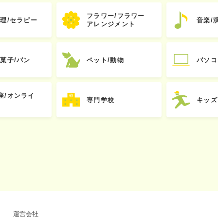
フラワー/フラワー
心理/セラピー
音楽/
アレンジメント
お菓子/パン
ペット/動物
パソコ
座/オンライ
専門学校
キッズ
運営会社