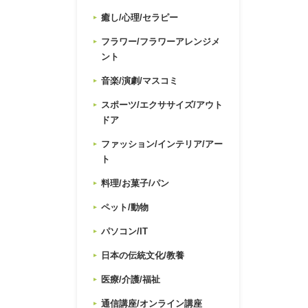
癒し/心理/セラピー
フラワー/フラワーアレンジメ
ント
音楽/演劇/マスコミ
スポーツ/エクササイズ/アウト
ドア
ファッション/インテリア/アー
ト
料理/お菓子/パン
ペット/動物
パソコン/IT
日本の伝統文化/教養
医療/介護/福祉
通信講座/オンライン講座