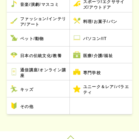
スポーツ/エクササイ
音楽/演劇/マスコミ
ズ/アウトドア
ファッション/インテリ
料理/お菓子/パン
ア/アート
ペット/動物
パソコン/IT
日本の伝統文化/教養
医療/介護/福祉
通信講座/オンライン講
専門学校
座
ユニーク＆レア/バラエ
キッズ
ティ
その他