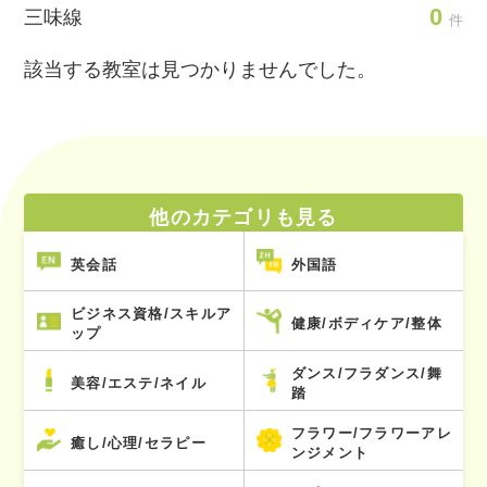
0
三味線
件
該当する教室は見つかりませんでした。
他のカテゴリも見る
英会話
外国語
ビジネス資格/スキルア
健康/ボディケア/整体
ップ
ダンス/フラダンス/舞
美容/エステ/ネイル
踏
フラワー/フラワーアレ
癒し/心理/セラピー
ンジメント