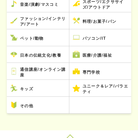
スポーツ/エクササイ
音楽/演劇/マスコミ
ズ/アウトドア
ファッション/インテリ
料理/お菓子/パン
ア/アート
ペット/動物
パソコン/IT
日本の伝統文化/教養
医療/介護/福祉
通信講座/オンライン講
専門学校
座
ユニーク＆レア/バラエ
キッズ
ティ
その他