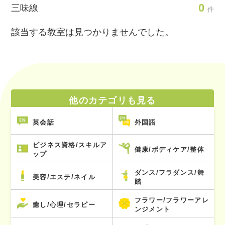
0
三味線
件
該当する教室は見つかりませんでした。
他のカテゴリも見る
英会話
外国語
ビジネス資格/スキルア
健康/ボディケア/整体
ップ
ダンス/フラダンス/舞
美容/エステ/ネイル
踏
フラワー/フラワーアレ
癒し/心理/セラピー
ンジメント