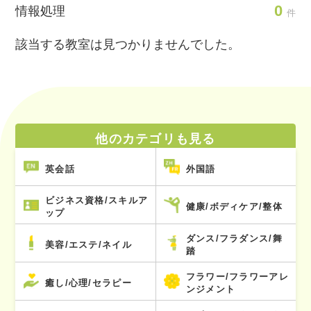
0
情報処理
件
該当する教室は見つかりませんでした。
他のカテゴリも見る
英会話
外国語
ビジネス資格/スキルア
健康/ボディケア/整体
ップ
ダンス/フラダンス/舞
美容/エステ/ネイル
踏
フラワー/フラワーアレ
癒し/心理/セラピー
ンジメント