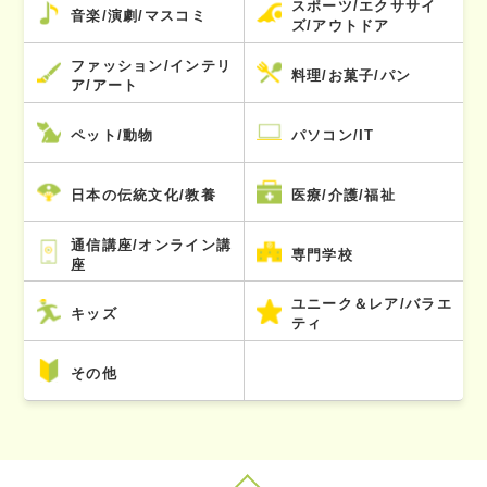
スポーツ/エクササイ
音楽/演劇/マスコミ
ズ/アウトドア
ファッション/インテリ
料理/お菓子/パン
ア/アート
ペット/動物
パソコン/IT
日本の伝統文化/教養
医療/介護/福祉
通信講座/オンライン講
専門学校
座
ユニーク＆レア/バラエ
キッズ
ティ
その他