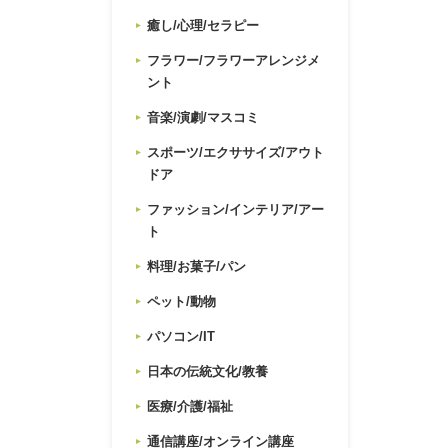
癒し/心理/セラピー
フラワー/フラワーアレンジメ
ント
音楽/演劇/マスコミ
スポーツ/エクササイズ/アウト
ドア
ファッション/インテリア/アー
ト
料理/お菓子/パン
ペット/動物
パソコン/IT
日本の伝統文化/教養
医療/介護/福祉
通信講座/オンライン講座