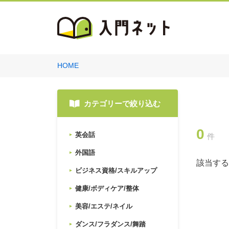
HOME
カテゴリーで絞り込む
0
英会話
件
外国語
該当する
ビジネス資格/スキルアップ
健康/ボディケア/整体
美容/エステ/ネイル
ダンス/フラダンス/舞踏