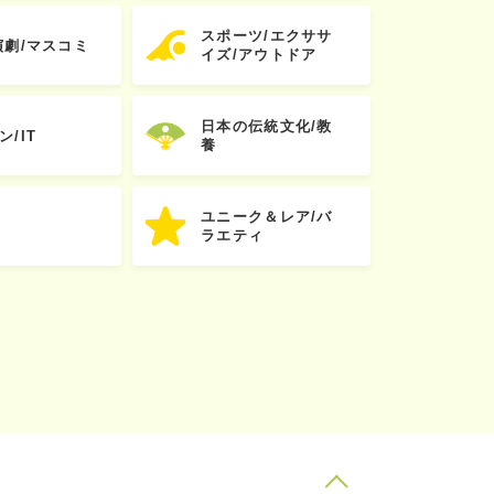
スポーツ/エクササ
演劇/マスコミ
イズ/アウトドア
日本の伝統文化/教
ン/IT
養
ユニーク＆レア/バ
ラエティ