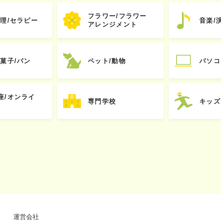
フラワー/フラワー
心理/セラピー
音楽/
アレンジメント
お菓子/パン
ペット/動物
パソコ
座/オンライ
専門学校
キッズ
運営会社