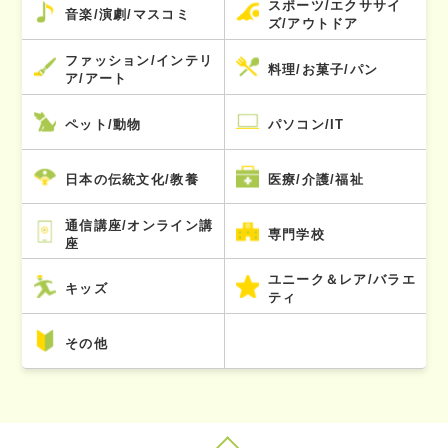
スポーツ/エクササイ
音楽/演劇/マスコミ
ズ/アウトドア
ファッション/インテリ
料理/お菓子/パン
ア/アート
ペット/動物
パソコン/IT
日本の伝統文化/教養
医療/介護/福祉
通信講座/オンライン講
専門学校
座
ユニーク＆レア/バラエ
キッズ
ティ
その他