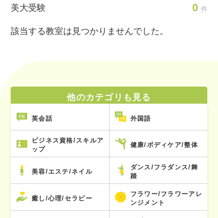
0
美大受験
件
該当する教室は見つかりませんでした。
他のカテゴリも見る
英会話
外国語
ビジネス資格/スキルア
健康/ボディケア/整体
ップ
ダンス/フラダンス/舞
美容/エステ/ネイル
踏
フラワー/フラワーアレ
癒し/心理/セラピー
ンジメント