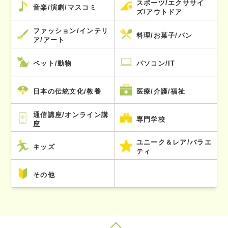
スポーツ/エクササイ
音楽/演劇/マスコミ
ズ/アウトドア
ファッション/インテリ
料理/お菓子/パン
ア/アート
ペット/動物
パソコン/IT
日本の伝統文化/教養
医療/介護/福祉
通信講座/オンライン講
専門学校
座
ユニーク＆レア/バラエ
キッズ
ティ
その他